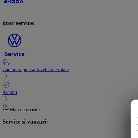
doar service:
Cautare rapida autovehicule rulate
Actiuni
Marcile noastre
Service si vanzari: