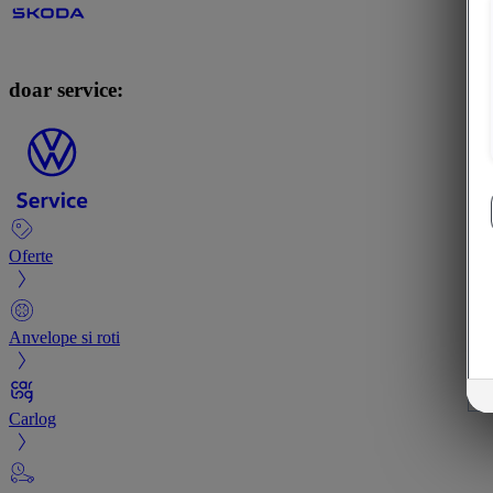
doar service:
Oferte
Anvelope si roti
Carlog