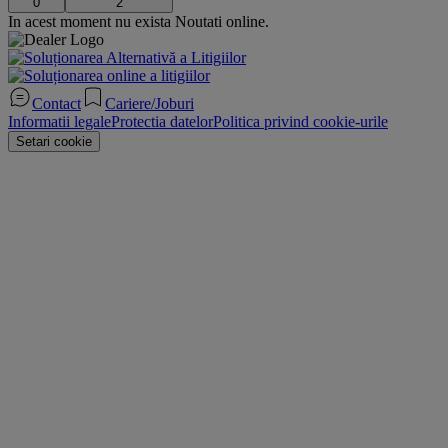
0
2
In acest moment nu exista Noutati online.
Contact
Cariere/Joburi
Informatii legale
Protectia datelor
Politica privind cookie-urile
Setari cookie