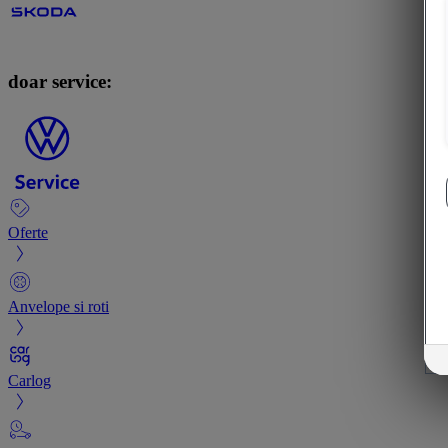
doar service:
Oferte
Anvelope si roti
Carlog