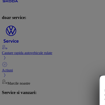
doar service:
Cautare rapida autovehicule rulate
Actiuni
Marcile noastre
Service si vanzari: