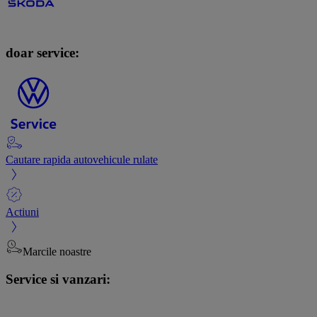
doar service:
Cautare rapida autovehicule rulate
Actiuni
Marcile noastre
Service si vanzari: