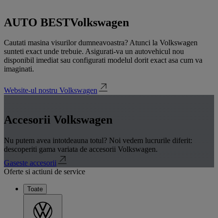
AUTO BEST
Volkswagen
Cautati masina visurilor dumneavoastra? Atunci la Volkswagen
sunteti exact unde trebuie. Asigurati-va un autovehicul nou
disponibil imediat sau configurati modelul dorit exact asa cum va
imaginati.
Website-ul nostru Volkswagen
Accesorii Volkswagen
Nu putem avea intotdeauna totul? Noi vedem lucrurile diferit:
descoperiti gama variata de accesorii Volkswagen.
Gaseste accesorii
Oferte si actiuni de service
Toate