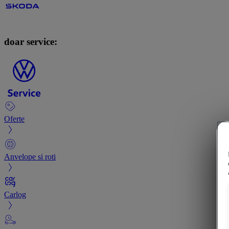
doar service:
Oferte
Anvelope si roti
Carlog