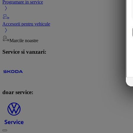
Programare in service
Accesorii pentru vehicule
Marcile noastre
Service si vanzari:
doar service: