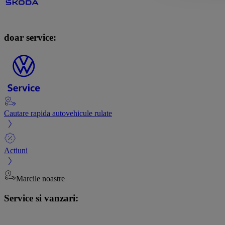
doar service:
Cautare rapida autovehicule rulate
Actiuni
Marcile noastre
Service si vanzari: