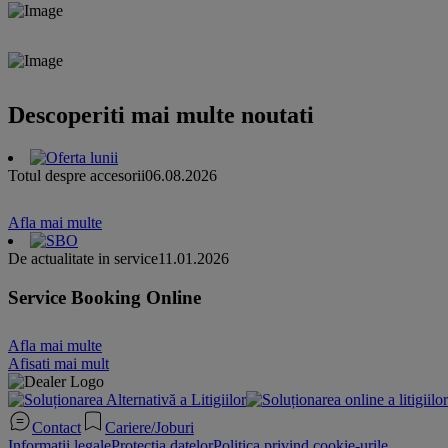
Descoperiti mai multe noutati
Totul despre accesorii
06.08.2026
Afla mai multe
De actualitate in service
11.01.2026
Service Booking Online
Afla mai multe
Afisati mai mult
Contact
Cariere/Joburi
Informatii legale
Protectia datelor
Politica privind cookie-urile