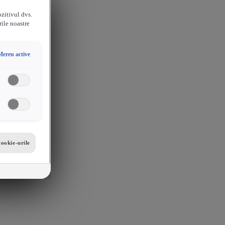
ozitivul dvs.
rile noastre
Mereu active
cookie-urile