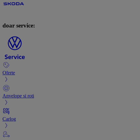
doar service:
Oferte
Anvelope si roti
Carlog