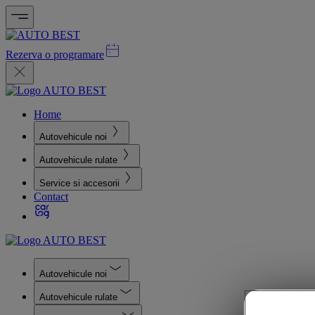
Rezerva o programare
Home
Autovehicule noi
Autovehicule rulate
Service si accesorii
Contact
Autovehicule noi
Autovehicule rulate