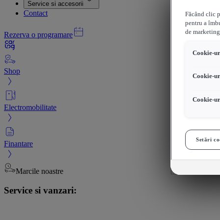
Service si accesorii
Contact
Făcând clic p
pentru a îmbu
de marketing
Rezerva o programare
Cookie-uri
Shop
Cookie-ur
Cookie-ur
Electromobilitate
Setări co
Finantare
Marcile noastre
Service si vanzari: