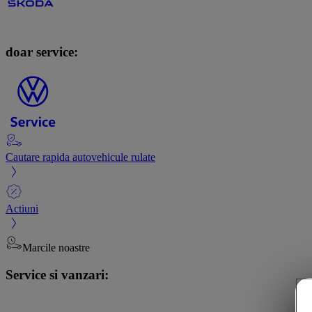
doar service:
Cautare rapida autovehicule rulate
Actiuni
Marcile noastre
Service si vanzari: