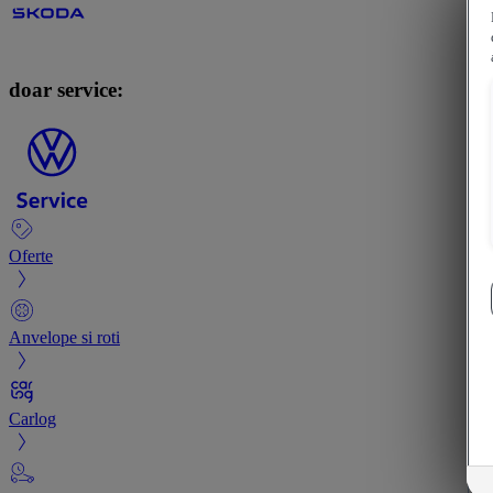
doar service:
Oferte
Anvelope si roti
Carlog