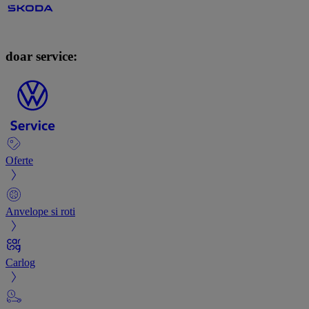
doar service:
Oferte
Anvelope si roti
Carlog