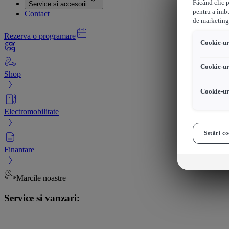
Făcând clic p
Service si accesorii
pentru a îmbu
Contact
de marketing
Rezerva o programare
Cookie-uri
Cookie-ur
Shop
Cookie-ur
Electromobilitate
Setări co
Finantare
Marcile noastre
Service si vanzari: