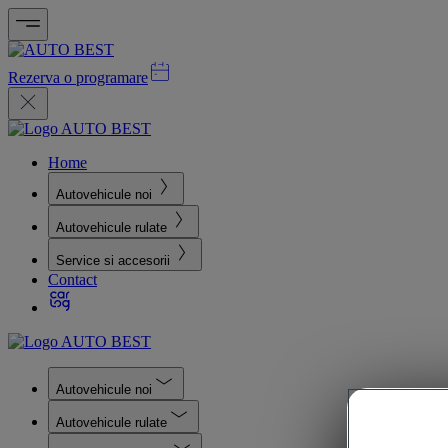
Rezerva o programare
Home
Autovehicule noi
Autovehicule rulate
Service si accesorii
Contact
Autovehicule noi
Autovehicule rulate