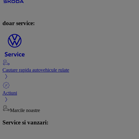
doar service:
Cautare rapida autovehicule rulate
Actiuni
Marcile noastre
Service si vanzari: