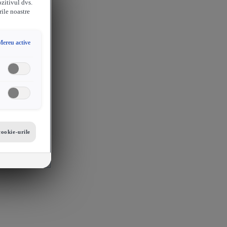
ozitivul dvs.
rile noastre
Mereu active
cookie-urile