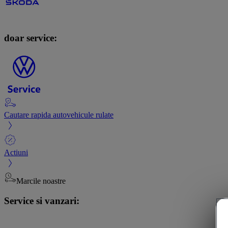
doar service:
Cautare rapida autovehicule rulate
Actiuni
Marcile noastre
Service si vanzari: