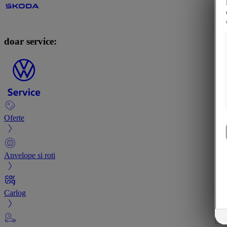
doar service:
Oferte
Anvelope si roti
Carlog