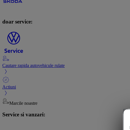
doar service:
Cautare rapida autovehicule rulate
Actiuni
Marcile noastre
Service si vanzari: