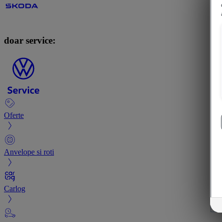
doar service:
Oferte
Anvelope si roti
Carlog