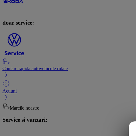
doar service:
Cautare rapida autovehicule rulate
Actiuni
Marcile noastre
Service si vanzari: