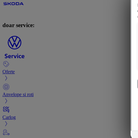
doar service:
Oferte
Anvelope si roti
Carlog