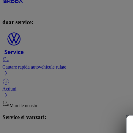
doar service:
Cautare rapida autovehicule rulate
Actiuni
Marcile noastre
Service si vanzari: