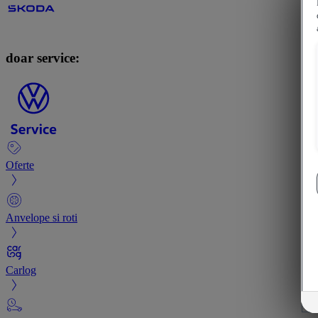
doar service:
Oferte
Anvelope si roti
Carlog