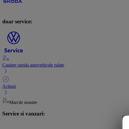
doar service:
Cautare rapida autovehicule rulate
Actiuni
Marcile noastre
Service si vanzari: