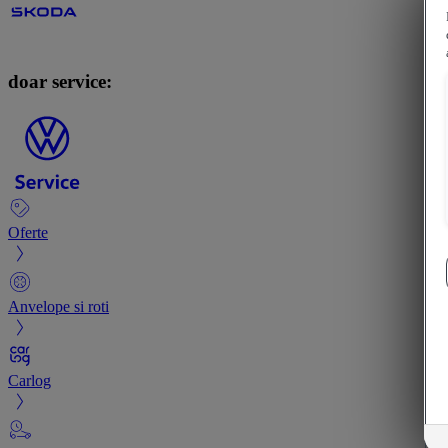
doar service:
Oferte
Anvelope si roti
Carlog