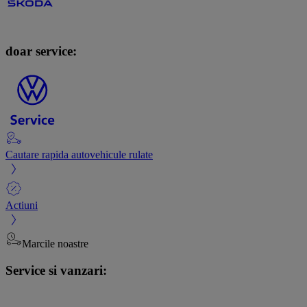
doar service:
Cautare rapida autovehicule rulate
Actiuni
Marcile noastre
Service si vanzari: