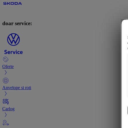
doar service:
Oferte
Anvelope si roti
Carlog