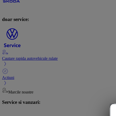
doar service:
Cautare rapida autovehicule rulate
Actiuni
Marcile noastre
Service si vanzari: