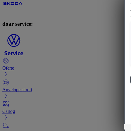
doar service:
Oferte
Anvelope si roti
Carlog