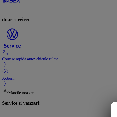
doar service:
Cautare rapida autovehicule rulate
Actiuni
Marcile noastre
Service si vanzari: