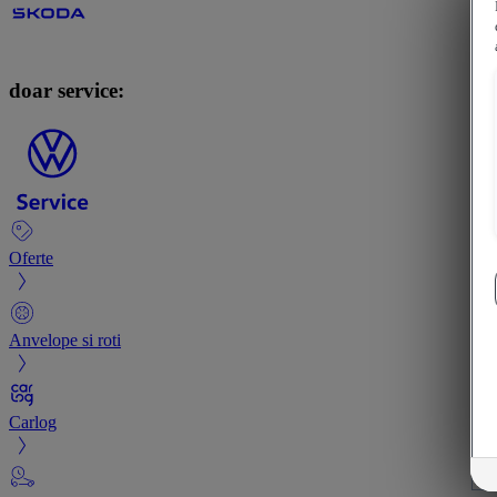
doar service:
Oferte
Anvelope si roti
Carlog