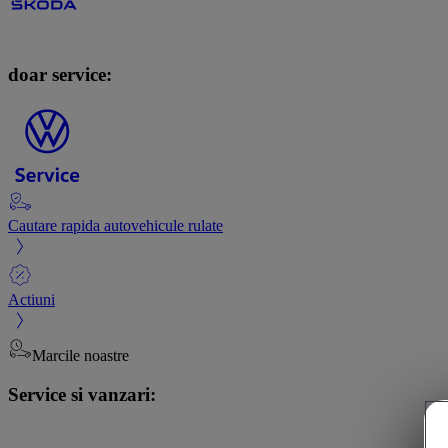
doar service:
Cautare rapida autovehicule rulate
Actiuni
Marcile noastre
Service si vanzari: