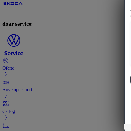
doar service:
Oferte
Anvelope si roti
Carlog