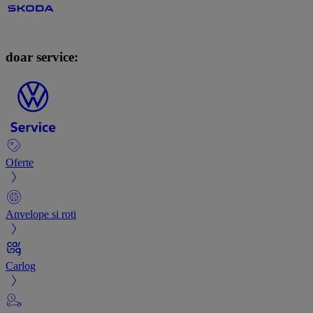
doar service:
Oferte
Anvelope si roti
Carlog