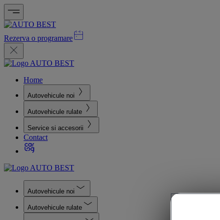
Rezerva o programare
Home
Autovehicule noi
Autovehicule rulate
Service si accesorii
Contact
Autovehicule noi
Autovehicule rulate