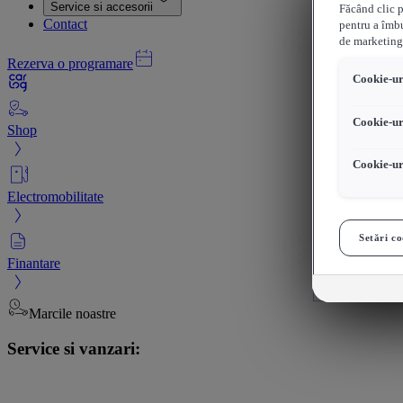
Service si accesorii
Făcând clic p
Contact
pentru a îmbu
de marketing
Rezerva o programare
Cookie-uri
Cookie-ur
Shop
Cookie-ur
Electromobilitate
Setări co
Finantare
Marcile noastre
Service si vanzari: