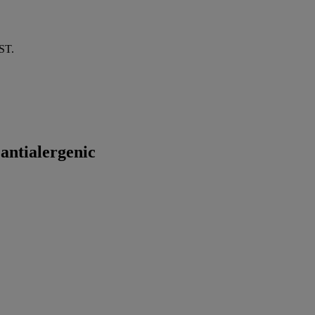
EST.
antialergenic