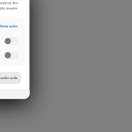
ozitivul dvs.
rile noastre
Mereu active
cookie-urile