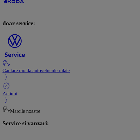
doar service:
Cautare rapida autovehicule rulate
Actiuni
Marcile noastre
Service si vanzari: