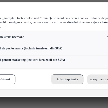
e „Acceptați toate cookie-urile”, sunteți de acord cu stocarea cookie-urilor pe disp
nătăți navigarea pe site, pentru a analiza utilizarea site-ului și pentru a ajuta efortu
.
le strict necesare
i de performanta (inclusiv furnizorii din SUA)
i pentru marketing (inclusiv furnizorii din SUA)
okie-uri
Salvați opțiunile
Accept toate 