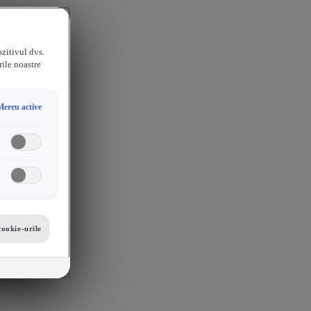
ozitivul dvs.
rile noastre
Mereu active
cookie-urile