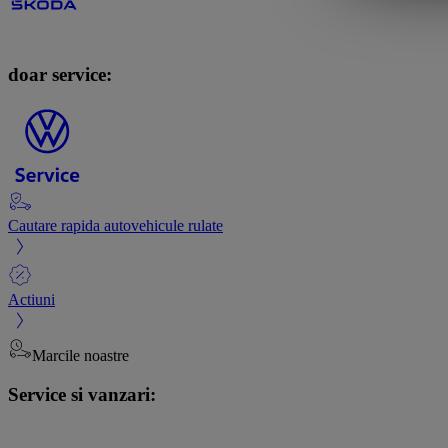
doar service:
Cautare rapida autovehicule rulate
Actiuni
Marcile noastre
Service si vanzari: