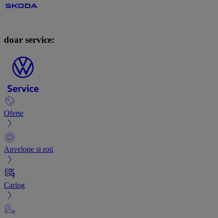
doar service:
Oferte
Anvelope si roti
Carlog