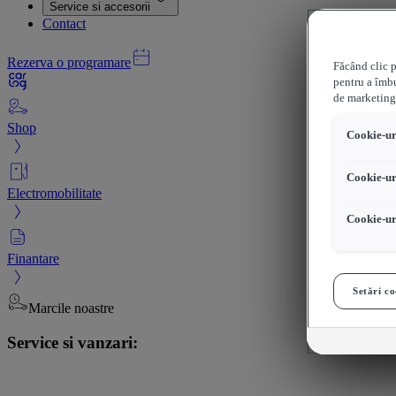
Service si accesorii
Contact
Rezerva o programare
Făcând clic p
pentru a îmbu
de marketing
Shop
Cookie-uri
Cookie-ur
Electromobilitate
Cookie-ur
Finantare
Setări co
Marcile noastre
Service si vanzari: