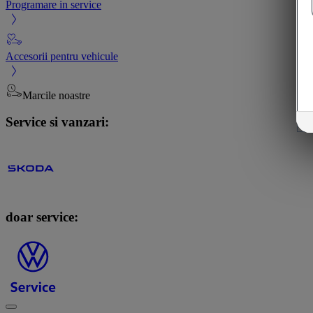
Programare in service
Accesorii pentru vehicule
Marcile noastre
Service si vanzari:
doar service: