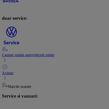
doar service:
Cautare rapida autovehicule rulate
Actiuni
Marcile noastre
Service si vanzari: