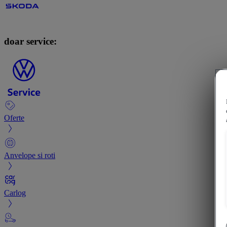
doar service:
Oferte
Anvelope si roti
Carlog