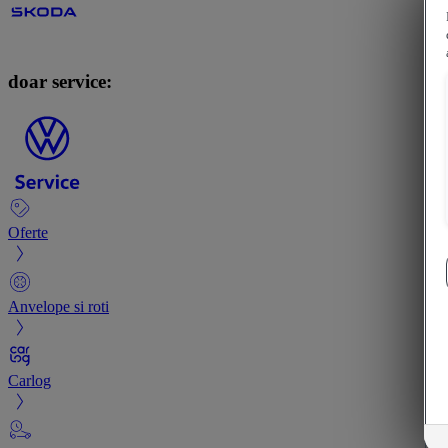
doar service:
Oferte
Anvelope si roti
Carlog