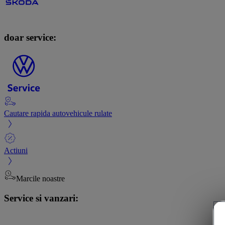
doar service:
Cautare rapida autovehicule rulate
Actiuni
Marcile noastre
Service si vanzari: