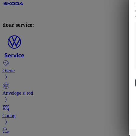
doar service:
Oferte
Anvelope si roti
Carlog