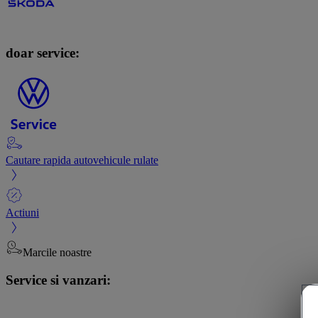
doar service:
Cautare rapida autovehicule rulate
Actiuni
Marcile noastre
Service si vanzari: