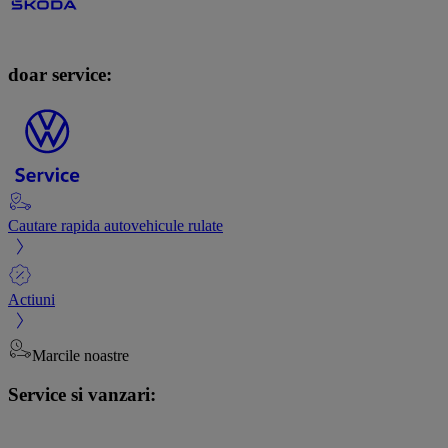
doar service:
Cautare rapida autovehicule rulate
Actiuni
Marcile noastre
Service si vanzari: