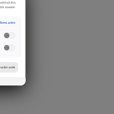
ozitivul dvs.
rile noastre
Mereu active
cookie-urile