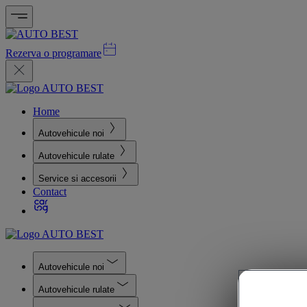
Rezerva o programare
Home
Autovehicule noi
Autovehicule rulate
Service si accesorii
Contact
Autovehicule noi
Autovehicule rulate