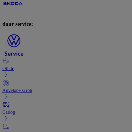
doar service:
Oferte
Anvelope si roti
Carlog