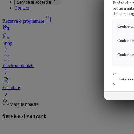
Service si accesorii
Făcând clic p
Contact
pentru a îmbu
de marketing
Rezerva o programare
Cookie-uri
Cookie-ur
Shop
Cookie-ur
Electromobilitate
Setări co
Finantare
Marcile noastre
Service si vanzari: