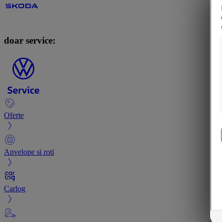
doar service:
Oferte
Anvelope si roti
Carlog