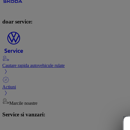
doar service:
Cautare rapida autovehicule rulate
Actiuni
Marcile noastre
Service si vanzari: