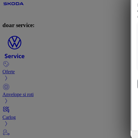
doar service:
Oferte
Anvelope si roti
Carlog