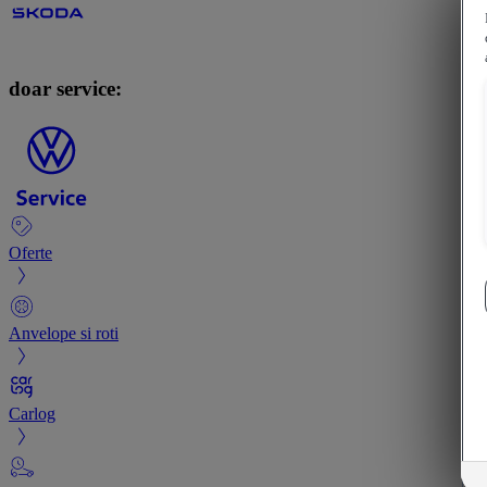
doar service:
Oferte
Anvelope si roti
Carlog