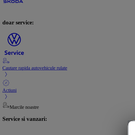
doar service:
Cautare rapida autovehicule rulate
Actiuni
Marcile noastre
Service si vanzari: