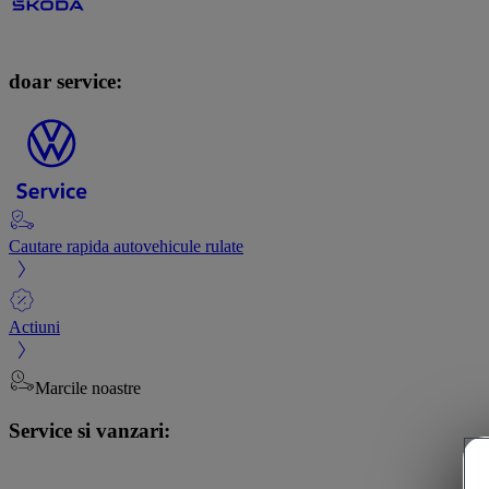
doar service:
Cautare rapida autovehicule rulate
Actiuni
Marcile noastre
Service si vanzari: