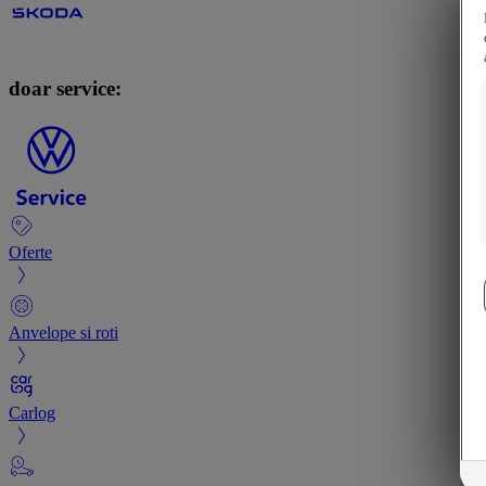
doar service:
Oferte
Anvelope si roti
Carlog