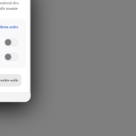
ozitivul dvs.
rile noastre
Mereu active
cookie-urile