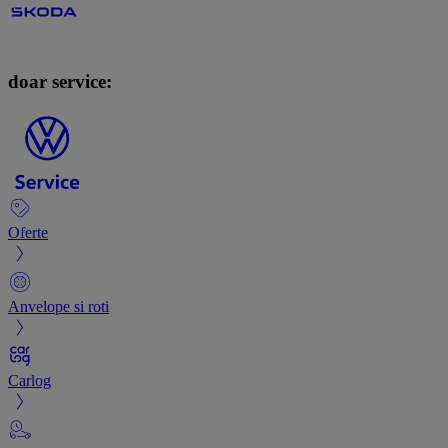
doar service:
Oferte
Anvelope si roti
Carlog