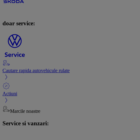
doar service:
Cautare rapida autovehicule rulate
Actiuni
Marcile noastre
Service si vanzari: