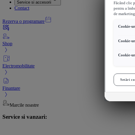
Service si accesorii
Făcând clic p
Contact
pentru a îmbu
de marketing
Rezerva o programare
Cookie-uri
Cookie-ur
Shop
Cookie-ur
Electromobilitate
Setări co
Finantare
Marcile noastre
Service si vanzari: